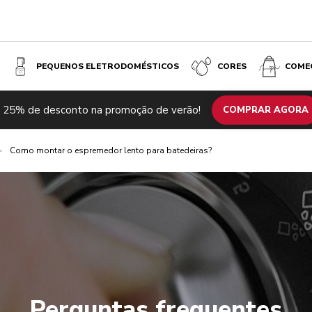
PEQUENOS ELETRODOMÉSTICOS
CORES
COME
 25% de desconto na promoção de verão!
COMPRAR AGORA
>
Como montar o espremedor lento para batedeiras?
Perguntas frequentes