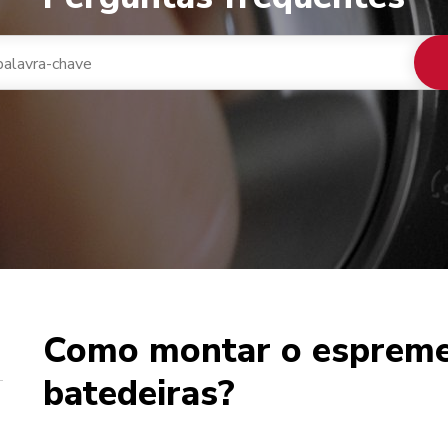
Como montar o espreme
 de café
batedeiras?