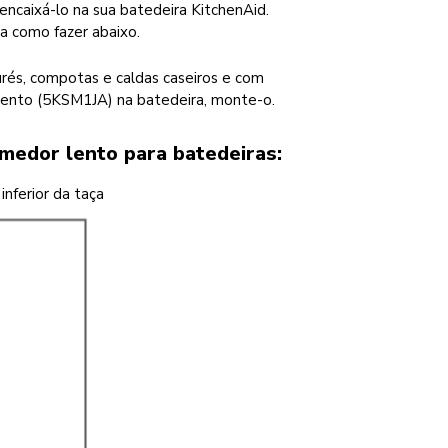
ncaixá-lo na sua batedeira KitchenAid.
a como fazer abaixo.
urés, compotas e caldas caseiros e com
 lento (5KSM1JA) na batedeira, monte-o.
medor lento para batedeiras:
inferior da taça