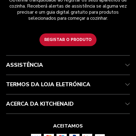
Obtenha tranquilidade ao registar os seus aparelhos de
cozinha. Receberá alertas de assistência se alguma vez
precisar e um guia digital gratuito para produtos
selecionados para começar a cozinhar.
REGISTAR O PRODUTO
Health Check
Termos e condições
A marca
Atendimento ao cliente
Envio e entrega
A nossa história
ASSISTÊNCIA
Acompanhar a sua encomenda
Devoluções e reembolsos
Garantia e documentos
Marca
Contacte-nos
Declaração de acessibilidade
Perguntas frequentes
ODR
TERMOS DA LOJA ELETRÓNICA
ACERCA DA KITCHENAID
ACEITAMOS