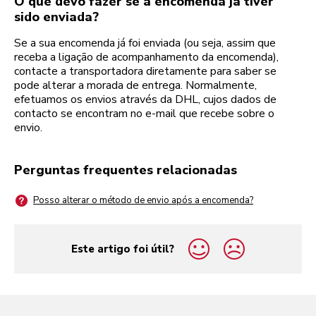
O que devo fazer se a encomenda já tiver
sido enviada?
Se a sua encomenda já foi enviada (ou seja, assim que
receba a ligação de acompanhamento da encomenda),
contacte a transportadora diretamente para saber se
pode alterar a morada de entrega. Normalmente,
efetuamos os envios através da DHL, cujos dados de
contacto se encontram no e-mail que recebe sobre o
envio.
Perguntas frequentes relacionadas
Posso alterar o método de envio após a encomenda?
Este artigo foi útil?
yes
no