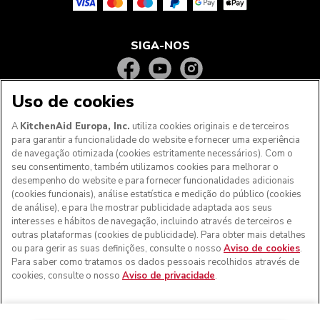
SIGA-NOS
Uso de cookies
A
KitchenAid Europa, Inc.
utiliza cookies originais e de terceiros
para garantir a funcionalidade do website e fornecer uma experiência
de navegação otimizada (cookies estritamente necessários). Com o
seu consentimento, também utilizamos cookies para melhorar o
desempenho do website e para fornecer funcionalidades adicionais
(cookies funcionais), análise estatística e medição do público (cookies
de análise), e para lhe mostrar publicidade adaptada aos seus
Aos clientes nos Açores, Madeira e outros territórios
interesses e hábitos de navegação, incluindo através de terceiros e
portugueses
: Por favor, contacte a nossa equipa de Apoio
outras plataformas (cookies de publicidade). Para obter mais detalhes
ao Cliente para efetuar a sua encomenda, de forma a
ou para gerir as suas definições, consulte o nosso
Aviso de cookies
.
podermos fornecer os custos de envio exatos e aplicar a
Para saber como tratamos os dados pessoais recolhidos através de
taxa de IVA correta
cookies, consulte o nosso
Aviso de privacidade
.
© KitchenAid 2026 - Todos os direitos reservados.
KitchenAid e o design da batedeira são marcas comerciais