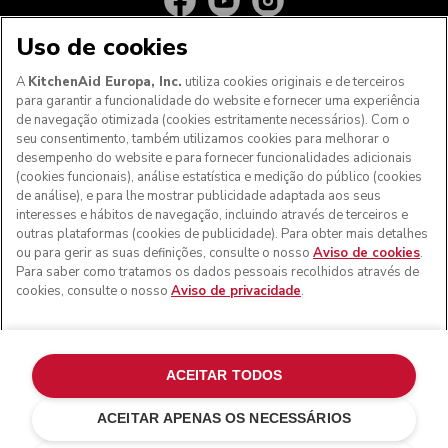
Uso de cookies
A
KitchenAid Europa, Inc.
utiliza cookies originais e de terceiros
para garantir a funcionalidade do website e fornecer uma experiência
de navegação otimizada (cookies estritamente necessários). Com o
seu consentimento, também utilizamos cookies para melhorar o
desempenho do website e para fornecer funcionalidades adicionais
(cookies funcionais), análise estatística e medição do público (cookies
de análise), e para lhe mostrar publicidade adaptada aos seus
Aos clientes nos Açores, Madeira e outros territórios
interesses e hábitos de navegação, incluindo através de terceiros e
portugueses
: Por favor, contacte a nossa equipa de Apoio
outras plataformas (cookies de publicidade). Para obter mais detalhes
ao Cliente para efetuar a sua encomenda, de forma a
ou para gerir as suas definições, consulte o nosso
Aviso de cookies
.
podermos fornecer os custos de envio exatos e aplicar a
Para saber como tratamos os dados pessoais recolhidos através de
taxa de IVA correta
cookies, consulte o nosso
Aviso de privacidade
.
© KitchenAid 2026 - Todos os direitos reservados.
KitchenAid e o design da batedeira são marcas comerciais
nos EUA e noutros locais.
ACEITAR TODOS
Gerir as minhas cookies
Aviso de privacidade
ACEITAR APENAS OS NECESSÁRIOS
Política de cookies
Outros países