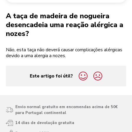
Devolução de encomendas
Moinho de café
A minha conta
A taça de madeira de nogueira
desencadeia uma reação alérgica a
nozes?
Não, esta taça não deverá causar complicações alérgicas
devido a uma alergia a nozes.
Este artigo foi útil?
yes
no
Envio normal gratuito em encomendas acima de 50€
para Portugal continental
14 dias de devolução gratuita