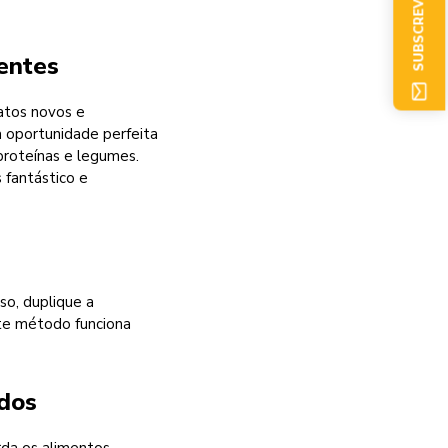
SUBSCREVER AGORA
ientes
atos novos e
a oportunidade perfeita
 proteínas e legumes.
 fantástico e
so, duplique a
ste método funciona
ados