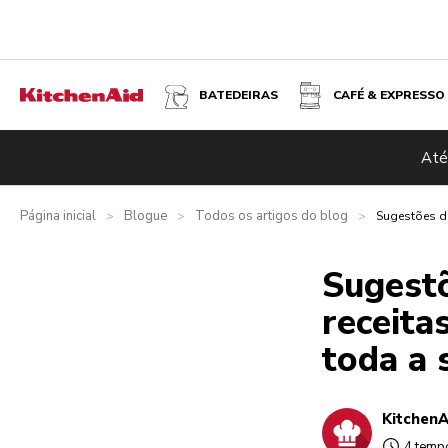
BATEDEIRAS
CAFÉ & EXPRESSO
Até
Página inicial
Blogue
Todos os artigos do blog
>
>
>
Sugestões de
Sugestõ
receita
toda a
KitchenA
4 tempo