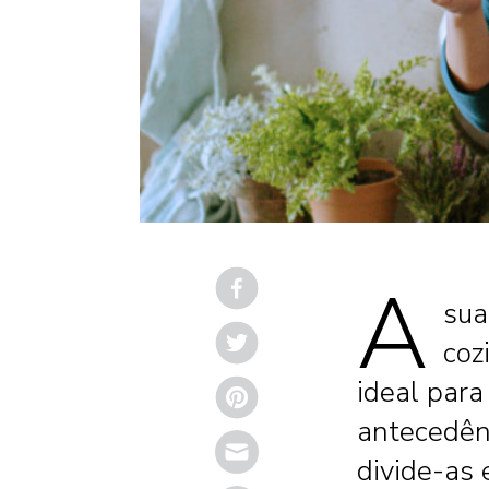
A
sua
coz
ideal para
antecedên
Email
divide-as