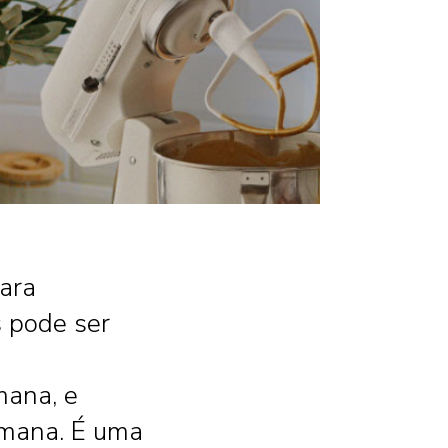
ara
s pode ser
m
mana, e
emana. É uma