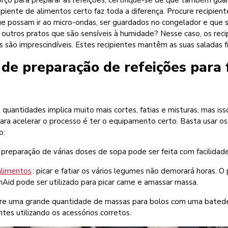
orço para preparar as refeições, certifique-se de que também gua
piente de alimentos certo faz toda a diferença. Procure recipient
e possam ir ao micro-ondas, ser guardados no congelador e que se
 outros pratos que são sensíveis à humidade? Nesse caso, os rec
são imprescindíveis. Estes recipientes mantêm as suas saladas f
 de preparação de refeições para f
quantidades implica muito mais cortes, fatias e misturas, mas is
ra acelerar o processo é ter o equipamento certo. Basta usar os 
o:
a preparação de várias doses de sopa pode ser feita com facilidade
alimentos
: picar e fatiar os vários legumes não demorará horas. 
Aid pode ser utilizado para picar carne e amassar massa.
ure uma grande quantidade de massas para bolos com uma batede
ntes utilizando os acessórios corretos.