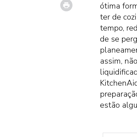
Print
ótima for
ter de coz
tempo, red
de se perg
planeamen
assim, não
liquidific
KitchenAid
preparaçã
estão alg