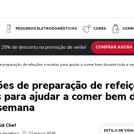
PEQUENOS ELETRODOMÉSTICOS
CORES
COME
 25% de desconto na promoção de verão!
COMPRAR AGORA
 preparação de refeições e receitas para ajudar a comer bem durante toda a s
es de preparação de refeiç
s para ajudar a comer bem 
 semana
id Chef
ESTILO DE VIDA
 de leitura
27 março 2025