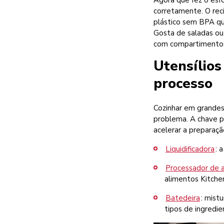
Agora que fez o esf
corretamente. O reci
plástico sem BPA qu
Gosta de saladas ou
com compartimentos 
Utensílios
processo
Cozinhar em grandes 
problema. A chave pa
acelerar a preparaçã
Liquidificadora
: 
Processador de 
alimentos Kitchen
Batedeira
: mist
tipos de ingredie