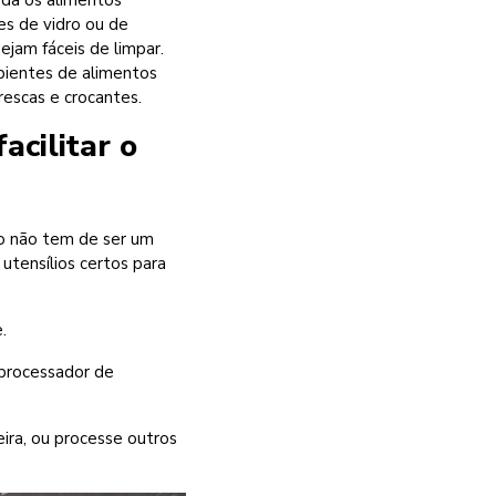
rda os alimentos
es de vidro ou de
jam fáceis de limpar.
ipientes de alimentos
rescas e crocantes.
acilitar o
so não tem de ser um
utensílios certos para
.
O processador de
ira, ou processe outros