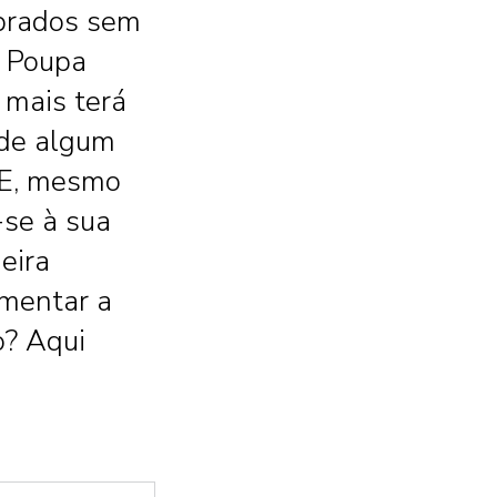
ibrados sem
? Poupa
 mais terá
 de algum
 E, mesmo
-se à sua
eira
imentar a
o? Aqui