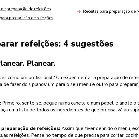
de preparação de refeições
Receitas para preparação de r
Arrow
 para preparação de refeições
rar refeições: 4 sugestões
Planear. Planear.
ções como um profissional? Ou experimentar a preparação de refei
a de fazer dois planos: um para o seu menu e outro para preparar
:
Primeiro, sente-se, pegue numa caneta e num papel, e anote o
faça uma lista de todos os ingredientes de que precisa, vá ao s
.
 preparação de refeições:
Assim que tiver definido o menu, es
suas refeições. Pense no tempo de que precisa para cortar, cozin