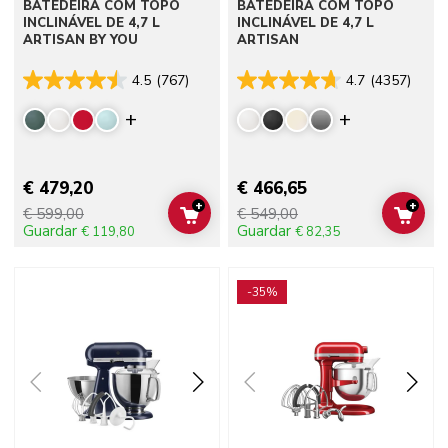
BATEDEIRA COM TOPO
BATEDEIRA COM TOPO
INCLINÁVEL DE 4,7 L
INCLINÁVEL DE 4,7 L
ARTISAN BY YOU
ARTISAN
4.5
(767)
4.7
(4357)
Display more colors
Display mor
€ 479,20
€ 466,65
+
+
€ 599,00
€ 549,00
ADD TO CART
ADD 
Guardar
Guardar
€ 119,80
€ 82,35
Go to detail page
Go to detail page
-35%