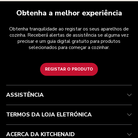
Obtenha a melhor experiência
Obtenha tranquilidade ao registar os seus aparelhos de
cozinha. Receberá alertas de assistência se alguma vez
precisar e um guia digital gratuito para produtos
selecionados para começar a cozinhar.
REGISTAR O PRODUTO
Health Check
Termos e condições
A marca
Atendimento ao cliente
Envio e entrega
A nossa história
ASSISTÊNCIA
Acompanhar a sua encomenda
Devoluções e reembolsos
Garantia e documentos
Marca
Contacte-nos
Declaração de acessibilidade
Perguntas frequentes
ODR
TERMOS DA LOJA ELETRÓNICA
ACERCA DA KITCHENAID