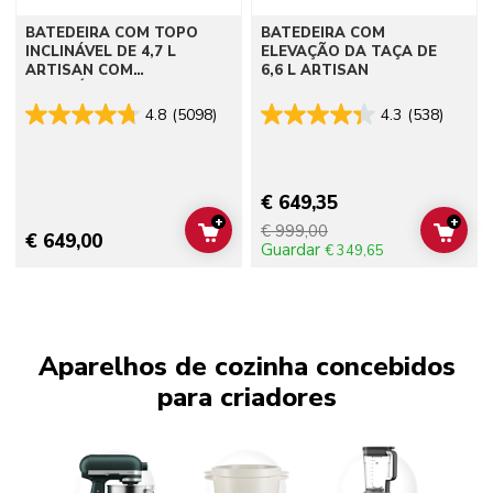
BATEDEIRA COM TOPO
BATEDEIRA COM
INCLINÁVEL DE 4,7 L
ELEVAÇÃO DA TAÇA DE
ARTISAN COM
6,6 L ARTISAN
ACESSÓRIOS ADICIONAIS
4.8
(5098)
4.3
(538)
€ 649,35
+
+
€ 999,00
ADD TO CART
ADD 
€ 649,00
Guardar
€ 349,65
Aparelhos de cozinha concebidos
para criadores