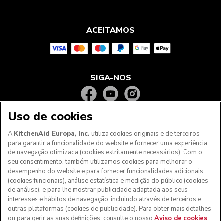
ACEITAMOS
SIGA-NOS
Uso de cookies
A
KitchenAid Europa, Inc.
utiliza cookies originais e de terceiros
para garantir a funcionalidade do website e fornecer uma experiência
de navegação otimizada (cookies estritamente necessários). Com o
seu consentimento, também utilizamos cookies para melhorar o
desempenho do website e para fornecer funcionalidades adicionais
(cookies funcionais), análise estatística e medição do público (cookies
de análise), e para lhe mostrar publicidade adaptada aos seus
Aos clientes nos Açores, Madeira e outros territórios
interesses e hábitos de navegação, incluindo através de terceiros e
portugueses
: Por favor, contacte a nossa equipa de Apoio
outras plataformas (cookies de publicidade). Para obter mais detalhes
ao Cliente para efetuar a sua encomenda, de forma a
ou para gerir as suas definições, consulte o nosso
Aviso de cookies
.