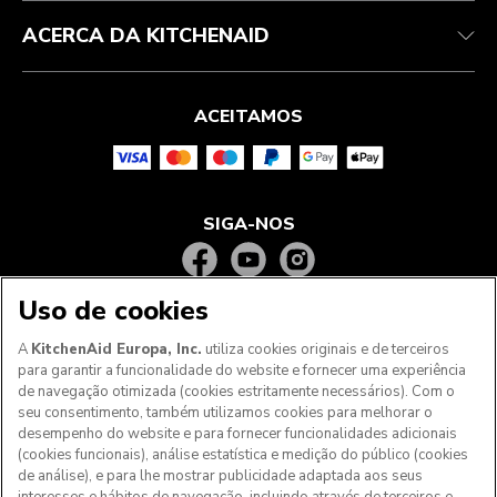
ACERCA DA KITCHENAID
ACEITAMOS
SIGA-NOS
Uso de cookies
A
KitchenAid Europa, Inc.
utiliza cookies originais e de terceiros
para garantir a funcionalidade do website e fornecer uma experiência
de navegação otimizada (cookies estritamente necessários). Com o
seu consentimento, também utilizamos cookies para melhorar o
desempenho do website e para fornecer funcionalidades adicionais
(cookies funcionais), análise estatística e medição do público (cookies
de análise), e para lhe mostrar publicidade adaptada aos seus
Aos clientes nos Açores, Madeira e outros territórios