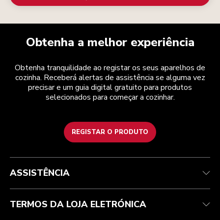
Obtenha a melhor experiência
Obtenha tranquilidade ao registar os seus aparelhos de
cozinha. Receberá alertas de assistência se alguma vez
precisar e um guia digital gratuito para produtos
selecionados para começar a cozinhar.
REGISTAR O PRODUTO
Health Check
Termos e condições
A marca
Atendimento ao cliente
Envio e entrega
A nossa história
ASSISTÊNCIA
Acompanhar a sua encomenda
Devoluções e reembolsos
Garantia e documentos
Marca
Contacte-nos
Declaração de acessibilidade
Perguntas frequentes
ODR
TERMOS DA LOJA ELETRÓNICA