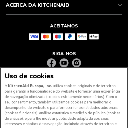
ACERCA DA KITCHENAID
ACEITAMOS
SIGA-NOS
Uso de cookies
A
KitchenAid Europa, Inc.
utiliza cookies originais e de terceiros
para garantir a funcionalidade do website e fornecer uma experiência
de navegação otimizada (cookies estritamente necessários). Com o
seu consentimento, também utilizamos cookies para melhorar o
desempenho do website e para fornecer funcionalidades adicionais
(cookies funcionais), análise estatística e medição do público (cookies
de análise), e para lhe mostrar publicidade adaptada aos seus
Aos clientes nos Açores, Madeira e outros territórios
interesses e hábitos de navegação, incluindo através de terceiros e
portugueses
: Por favor, contacte a nossa equipa de Apoio