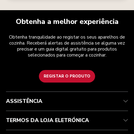
Obtenha a melhor experiência
Obtenha tranquilidade ao registar os seus aparelhos de
cozinha. Receberá alertas de assistência se alguma vez
precisar e um guia digital gratuito para produtos
selecionados para começar a cozinhar.
REGISTAR O PRODUTO
Health Check
Termos e condições
A marca
Atendimento ao cliente
Envio e entrega
A nossa história
ASSISTÊNCIA
Acompanhar a sua encomenda
Devoluções e reembolsos
Garantia e documentos
Marca
Contacte-nos
Declaração de acessibilidade
Perguntas frequentes
ODR
TERMOS DA LOJA ELETRÓNICA